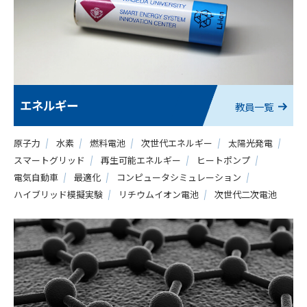
エネルギー
教員一覧
原子力
水素
燃料電池
次世代エネルギー
太陽光発電
スマートグリッド
再生可能エネルギー
ヒートポンプ
電気自動車
最適化
コンピュータシミュレーション
ハイブリッド模擬実験
リチウムイオン電池
次世代二次電池