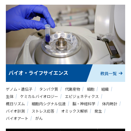
バイオ・ライフサイエンス
教員一覧
ゲノム・遺伝子
タンパク質
代謝産物
細胞
組織
生体
ケミカルバイオロジー
エピジェネティクス
概日リズム
細胞内シグナル伝達
脳・神経科学
体内時計
バイオ計測
ストレス応答
オミックス解析
発生
バイオアート
がん