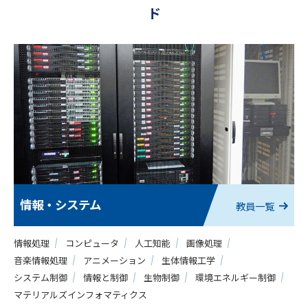
先進理工のキーワード
ド
教育理念・目的
教育システム・進路
先進Past&Now
研究最前線
受験生の方へ
情報・システム
教員一覧
ホーム
サイトマップ
情報処理
コンピュータ
人工知能
画像処理
音楽情報処理
アニメーション
生体情報工学
システム制御
情報と制御
生物制御
環境エネルギー制御
マテリアルズインフォマティクス