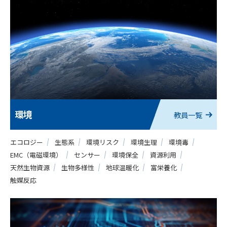
環境
教員一覧
エコロジー
生態系
環境リスク
環境生理
環境毒
EMC（電磁環境）
センサー
環境保全
資源利用
天然生物資源
生物多様性
地球温暖化
富栄養化
触媒反応