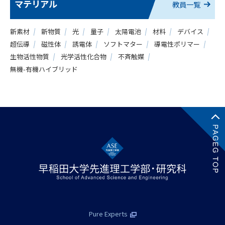
マテリアル
教員一覧
新素材
新物質
光
量子
太陽電池
材料
デバイス
超伝導
磁性体
誘電体
ソフトマター
導電性ポリマー
生物活性物質
光学活性化合物
不斉触媒
無機-有機ハイブリッド
Pure Experts