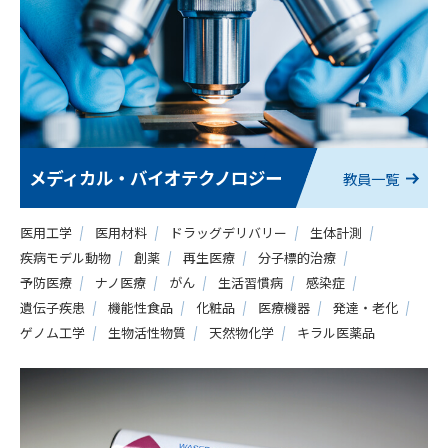
メディカル・バイオテクノロジー
教員一覧
医用工学
医用材料
ドラッグデリバリー
生体計測
疾病モデル動物
創薬
再生医療
分子標的治療
予防医療
ナノ医療
がん
生活習慣病
感染症
遺伝子疾患
機能性食品
化粧品
医療機器
発達・老化
ゲノム工学
生物活性物質
天然物化学
キラル医薬品