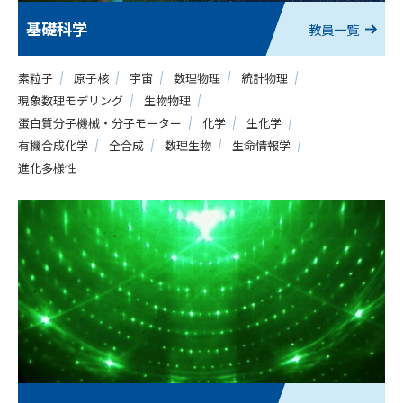
基礎科学
教員一覧
素粒子
原子核
宇宙
数理物理
統計物理
現象数理モデリング
生物物理
蛋白質分子機械・分子モーター
化学
生化学
有機合成化学
全合成
数理生物
生命情報学
進化多様性