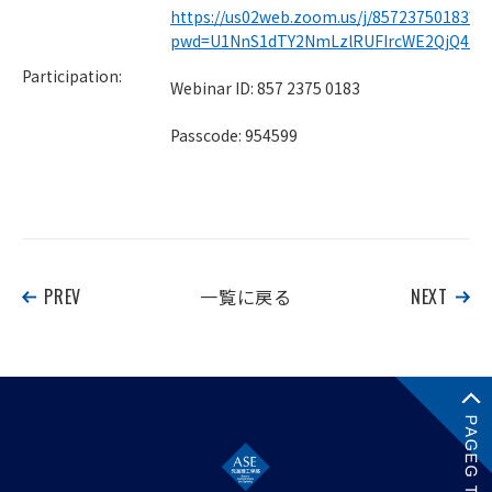
https://us02web.zoom.us/j/85723750183?
pwd=U1NnS1dTY2NmLzlRUFIrcWE2QjQ4Zz
Participation:
Webinar ID: 857 2375 0183
Passcode: 954599
PREV
一覧に戻る
NEXT