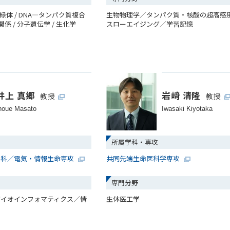
緑体 / DNA―タンパク質複合
生物物理学／タンパク質・核酸の超高感
係 / 分子遺伝学 / 生化学
スローエイジング／学習記憶
井上 真郷
岩﨑 清隆
教授
教授
noue Masato
Iwasaki Kiyotaka
所属学科・専攻
学科／電気・情報生命専攻
共同先端生命医科学専攻
専門分野
バイオインフォマティクス／情
生体医工学