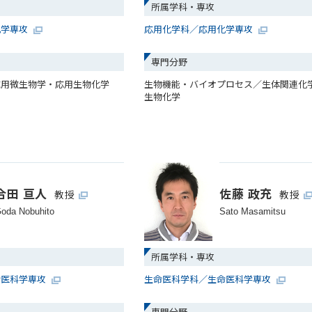
所属学科・専攻
化学専攻
応用化学科／応用化学専攻
専門分野
応用微生物学・応用生物化学
生物機能・バイオプロセス／生体関連化
生物化学
合田 亘人
佐藤 政充
教授
教授
oda Nobuhito
Sato Masamitsu
所属学科・専攻
命医科学専攻
生命医科学科／生命医科学専攻
専門分野