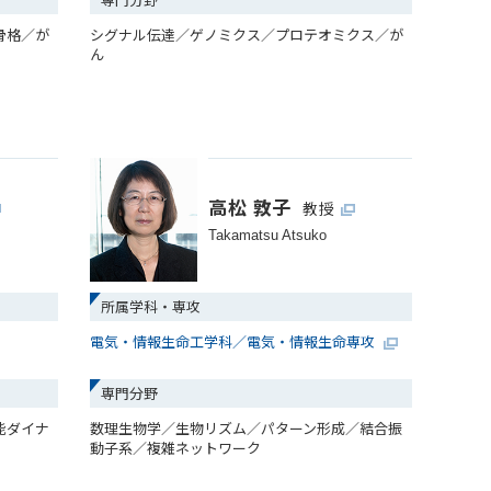
骨格／が
シグナル伝達／ゲノミクス／プロテオミクス／が
ん
高松 敦子
教授
Takamatsu Atsuko
所属学科・専攻
電気・情報生命工学科／電気・情報生命専攻
専門分野
能ダイナ
数理生物学／生物リズム／パターン形成／結合振
動子系／複雑ネットワーク