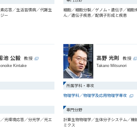
酸素応答／生活習慣病／代謝生
細胞／細胞分裂／ゲノム・遺伝子／細胞
ロジー
ん／遺伝子疾患／配偶子形成と疾患
園池 公毅
高野 光則
教授
教授
onoike Kintake
Takano Mitsunori
所属学科・専攻
物理学科／物理学及応用物理学専攻
専門分野
成／光環境応答／分光学／光エ
計算生物物理学／生体分子システム／機
ミクス