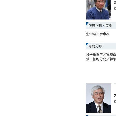
K
所属学科・専攻
生命理工学専攻
専門分野
分子生理学／実験
殖・細胞分化／幹
K