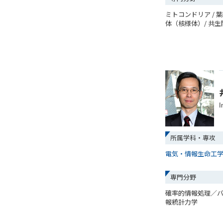
ミトコンドリア / 葉
体（核様体）/ 共生関
I
所属学科・専攻
電気・情報生命工
専門分野
確率的情報処理／
報統計力学