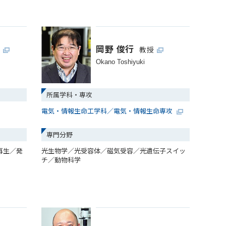
岡野 俊行
授
教授
Okano Toshiyuki
所属学科・専攻
電気・情報生命工学科／電気・情報生命専攻
専門分野
再生／発
光生物学／光受容体／磁気受容／光遺伝子スイッ
チ／動物科学