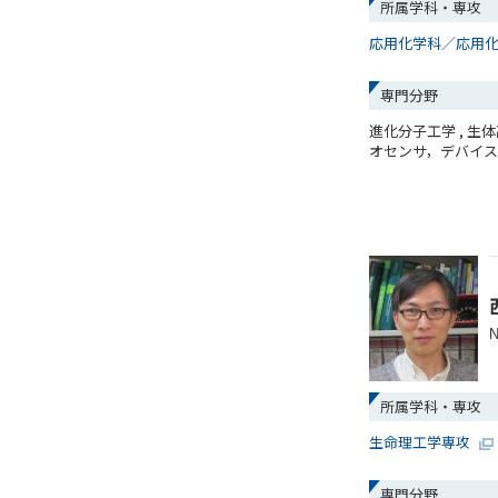
所属学科・専攻
応用化学科／応用
専門分野
進化分子工学 , 
オセンサ，デバイ
N
所属学科・専攻
生命理工学専攻
専門分野