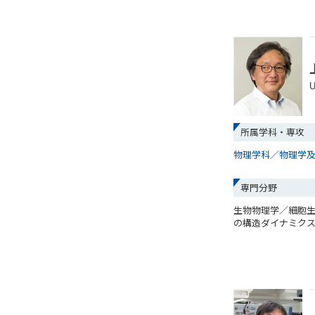
U
所属学科・専攻
物理学科／物理学
専門分野
生物物理学／細胞
の構造ダイナミク