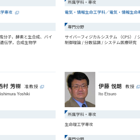
所属学科・専攻
化学専攻
電気・情報生命工学科／電気・情報生命
専門分野
生体高分子，酵素と生合成、バイ
サイバーフィジカルシステム （CPS） / 
ス遺伝学，合成生物学
制御理論 / 分散協調 / システム医療研究
西村 芳樹
伊藤 悦朗
准教授
教授
ishimura Yoshiki
Ito Etsuro
所属学科・専攻
生命理工学専攻
専門分野