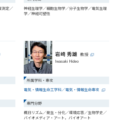
度測定／
神経生理学／細胞生物学／分子生物学／電気生理
学／神経可塑性
岩崎 秀雄
教授
Iwasaki Hideo
所属学科・専攻
電気・情報生命工学科／電気・情報生命専攻
専門分野
概日リズム／発生・分化／環境応答／生物学史／
バイオメディア・アート，バイオアート