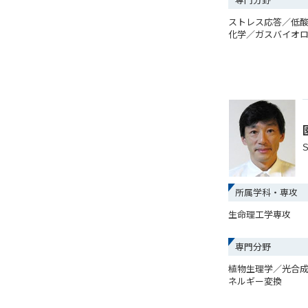
ストレス応答／低
化学／ガスバイオ
S
所属学科・専攻
生命理工学専攻
専門分野
植物生理学／光合
ネルギー変換