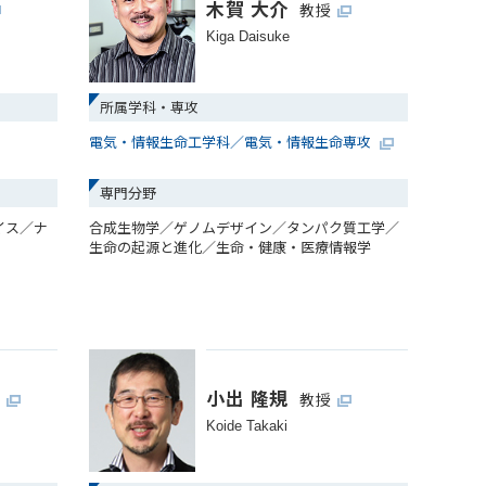
木賀 大介
教授
Kiga Daisuke
所属学科・専攻
電気・情報生命工学科／電気・情報生命専攻
専門分野
イス／ナ
合成生物学／ゲノムデザイン／タンパク質工学／
生命の起源と進化／生命・健康・医療情報学
小出 隆規
授
教授
Koide Takaki