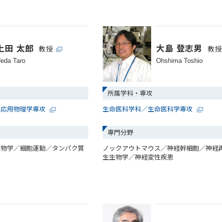
上田 太郎
大島 登志男
教授
教
eda Taro
Ohshima Toshio
所属学科・専攻
及応用物理学専攻
生命医科学科／生命医科学専攻
専門分野
生物学／細胞運動／タンパク質
ノックアウトマウス／神経幹細胞／神経
ス
生生物学／神経変性疾患