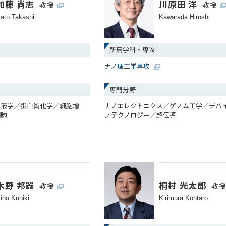
加藤 尚志
川原田 洋
教授
教授
ato Takashi
Kawarada Hiroshi
所属学科・専攻
ナノ理工学専攻
専門分野
血液学／蛋白質化学／細胞増
ナノエレクトニクス／ゲノム工学／デバ
細胞
ノテクノロジー／超伝導
木野 邦器
桐村 光太郎
教授
教
ino Kuniki
Kirimura Kohtaro