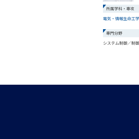
所属学科・専攻
電気・情報生命工
専門分野
システム制御／制