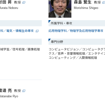
村田 昇
森島 繁生
教授
教授
urata Noboru
Morishima Shigeo
所属学科・専攻
学科／電気・情報生命専攻
応用物理学科／物理学及応用物理学専攻
専門分野
機械学習／信号処理／画像処理
コンピュータビジョン／コンピュータグ
クス／音声・音響情報処理／エンタテイ
コンピューティング／人間情報処理
渡邊 亮
教授
atanabe Ryo