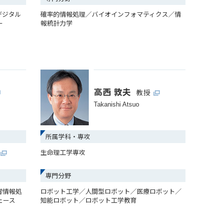
デジタル
確率的情報処理／バイオインフォマティクス／情
ー
報統計力学
高西 敦夫
教授
Takanishi Atsuo
所属学科・専攻
生命理工学専攻
専門分野
響情報処
ロボット工学／人間型ロボット／医療ロボット／
ェース
知能ロボット／ロボット工学教育