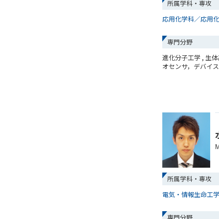
所属学科・専攻
応用化学科／応用
専門分野
進化分子工学 , 
オセンサ，デバイ
M
所属学科・専攻
電気・情報生命工
専門分野