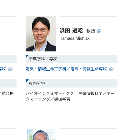
浜田 道昭
教授
Hamada Michiaki
所属学科・専攻
専攻
電気・情報生命工学科／電気・情報生命専攻
専門分野
／結合振
バイオインフォマティクス／生命情報科学／デー
タマイニング／機械学習