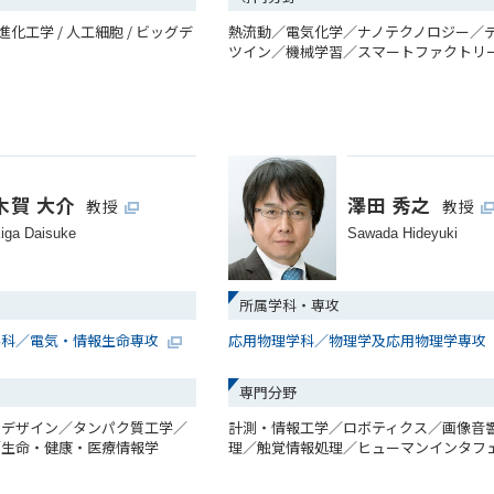
 進化工学 / 人工細胞 / ビッグデ
熱流動／電気化学／ナノテクノロジー／
ツイン／機械学習／スマートファクトリ
木賀 大介
澤田 秀之
教授
教授
iga Daisuke
Sawada Hideyuki
所属学科・専攻
学科／電気・情報生命専攻
応用物理学科／物理学及応用物理学専攻
専門分野
ムデザイン／タンパク質工学／
計測・情報工学／ロボティクス／画像音
／生命・健康・医療情報学
理／触覚情報処理／ヒューマンインタフ