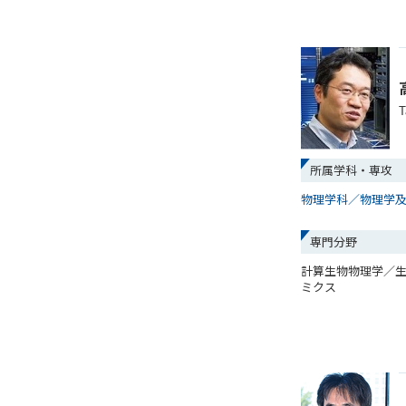
T
所属学科・専攻
物理学科／物理学
専門分野
計算生物物理学／
ミクス