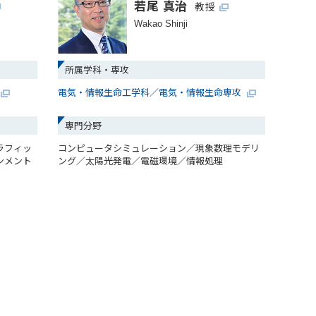
若尾 真治
教授
Wakao Shinji
所属学科・専攻
電気・情報生命工学科／電気・情報生命専攻
専門分野
ラフィッ
コンピュータシミュレーション／現象数理モデリ
ンメント
ング／太陽光発電／電磁環境／情報処理