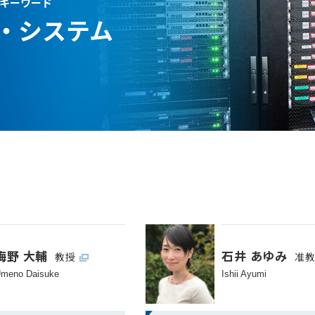
キーワード
・システム
梅野 大輔
石井 あゆみ
教授
准
meno Daisuke
Ishii Ayumi