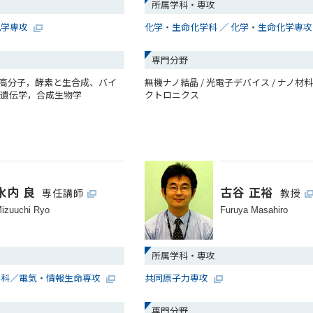
所属学科・専攻
化学専攻
化学・生命化学科 ／ 化学・生命化学専
専門分野
生体高分子，酵素と生合成、バイ
無機ナノ結晶 / 光電子デバイス / ナノ材料 
ス遺伝学，合成生物学
クトロニクス
水内 良
古谷 正裕
専任講師
教授
izuuchi Ryo
Furuya Masahiro
所属学科・専攻
学科／電気・情報生命専攻
共同原子力専攻
専門分野