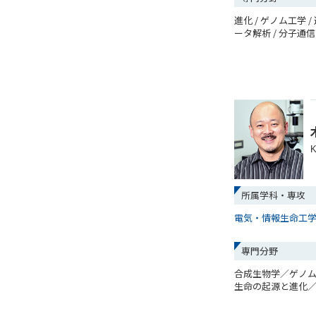
進化 / ゲノム工学 /
ータ解析 / 分子通信
K
所属学科・専攻
電気・情報生命工
専門分野
合成生物学／ゲノ
生命の起源と進化