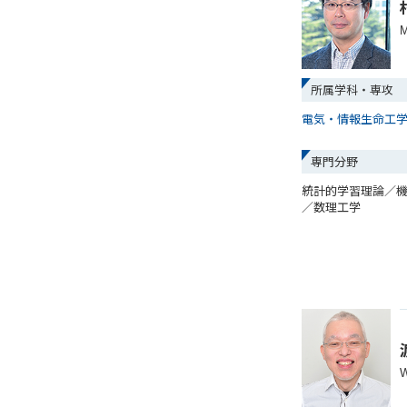
M
所属学科・専攻
電気・情報生命工
専門分野
統計的学習理論／
／数理工学
W