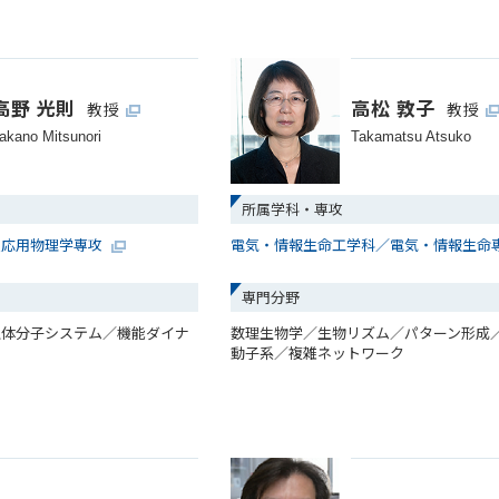
高野 光則
高松 敦子
教授
教授
akano Mitsunori
Takamatsu Atsuko
所属学科・専攻
及応用物理学専攻
電気・情報生命工学科／電気・情報生命
専門分野
生体分子システム／機能ダイナ
数理生物学／生物リズム／パターン形成
動子系／複雑ネットワーク