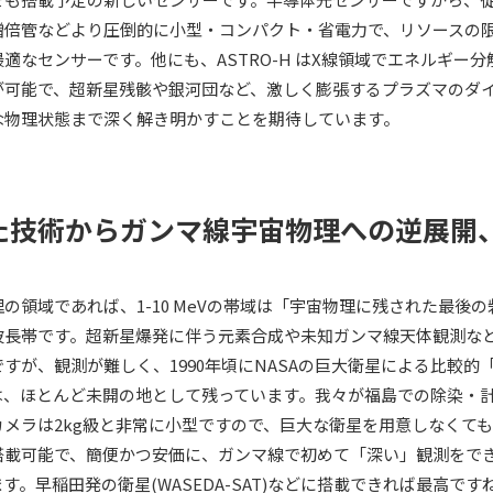
増倍管などより圧倒的に小型・コンパクト・省電力で、リソースの
適なセンサーです。他にも、ASTRO-H はX線領域でエネルギー分解
が可能で、超新星残骸や銀河団など、激しく膨張するプラズマのダ
な物理状態まで深く解き明かすことを期待しています。
た技術からガンマ線宇宙物理への逆展開
の領域であれば、1-10 MeVの帯域は「宇宙物理に残された最後の
波長帯です。超新星爆発に伴う元素合成や未知ガンマ線天体観測な
すが、観測が難しく、1990年頃にNASAの巨大衛星による比較的
は、ほとんど未開の地として残っています。我々が福島での除染・
メラは2kg級と非常に小型ですので、巨大な衛星を用意しなくても5
搭載可能で、簡便かつ安価に、ガンマ線で初めて「深い」観測をで
す。早稲田発の衛星(WASEDA-SAT)などに搭載できれば最高です