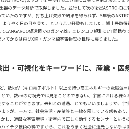
出器のデータ解析で取得しました。並行して次の衛星ASTRO-Eに
ていたのですが、打ち上げ失敗で結果を得られず、5年後のASTRO-E
で、ようやく日の目を見た、という苦い経験もしました。博士号取得
てCANGAROO望遠鏡でのガンマ線チェレンコフ観測に1年間携わ
就いてからは再びX線・ガンマ線宇宙物理の世界に戻りました。
検出・可視化をキーワードに、産業・医
ど、数keV（キロ電子ボルト）以上を持つ高エネルギーの電磁波＝
ことで、数eVの可視光では見ることのできない、宇宙における様々
見することができます。未知との遭遇、とでもいいましょうか、宇
いますが、一方で、社会生活・産業等と一線を隔している感もあり
しかし、過酷な宇宙環境・衛星内で正しく動作するセンサーという
のハイテク技術の粋ですから、これをうまく社会に還元しない手は