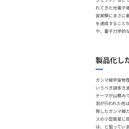
れてきた光電子
宙実験にまさに最
を達成すること
や、量子力学的
製品化し
ガンマ線宇宙物理
いうべき謎多き
テーマが山積みで
測が行われた他
発したガンマ線カ
スの小型衛星に
は、と狙っていま