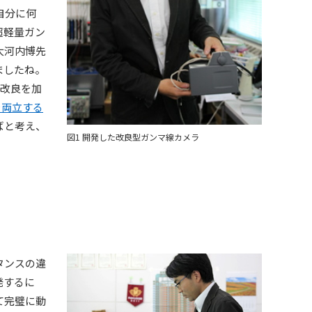
自分に何
超軽量ガン
大河内博先
ましたね。
改良を加
を両立する
ばと考え、
図1 開発した改良型ガンマ線カメラ
タンスの違
発するに
て完璧に動