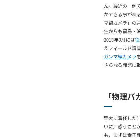
ん。最近の一例で
かできる事があ
マ線カメラ」の
生からも福島・
2013年9月には
従
えフィールド調査
ガンマ線カメラ
さらなる開発に
「物理バ
早大に着任した
いに戸惑うこと
も、まずは素子