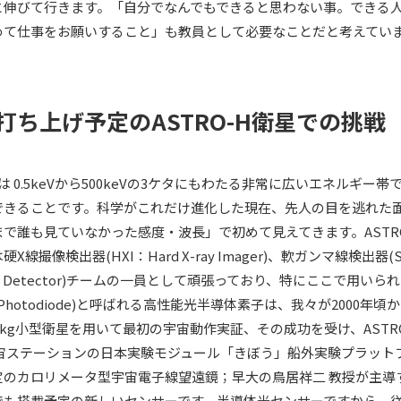
と伸びて行きます。「自分でなんでもできると思わない事。できる
めて仕事をお願いすること」も教員として必要なことだと考えてい
度打ち上げ予定のASTRO-H衛星での挑戦
みは 0.5keVから500keVの3ケタにもわたる非常に広いエネルギー帯
できることです。科学がこれだけ進化した現在、先人の目を逃れた
で誰も見ていなかった感度・波長」で初めて見えてきます。ASTR
線撮像検出器(HXI：Hard X-ray Imager)、軟ガンマ線検出器(
-ray Detector)チームの一員として頑張っており、特にここで用いら
che Photodiode)と呼ばれる高性能光半導体素子は、我々が2000年
に5kg小型衛星を用いて最初の宇宙動作実証、その成功を受け、ASTR
際宇宙ステーションの日本実験モジュール「きぼう」船外実験プラット
定のカロリメータ型宇宙電子線望遠鏡；早大の鳥居祥二 教授が主導
でも搭載予定の新しいセンサーです。半導体光センサーですから、