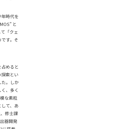
少年時代を
OS” と
して「クェ
のです。そ
を占めると
の探索とい
した。しか
しく、多く
規模な素粒
として、あ
上、修士課
検出器開発
)に搭載