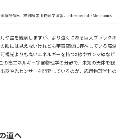
特論A、放射線応用物理学演習、Intermediate Mechanics
て月や星を観察しますが、より遠くにある巨大ブラックホ
間の眼には見えないけれども宇宙空間に存在している高温
可視光よりも高いエネルギーを持つX線やガンマ線など
。この高エネルギー宇宙物理学の分野で、未知の天体を観
検出器や光センサーを開発しているのが、応用物理学科の
理の道へ