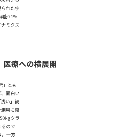
限られた宇
能0.1%
イナミクス
、医療への横展開
砦」とも
ど、面白い
「浅い」観
計測用に開
0kgクラ
きるので
ね。一方