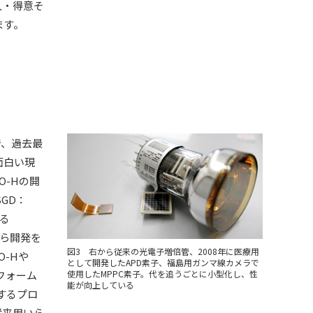
人・得意そ
ます。
で、過去最
面白い現
O-Hの開
SGD：
れる
頃から開発を
図3 右から従来の光電子増倍管、2008年に医療用
O-Hや
として開発したAPD素子、福島用ガンマ線カメラで
フォーム
使用したMPPC素子。代を追うごとに小型化し、性
能が向上している
するプロ
従来用いら