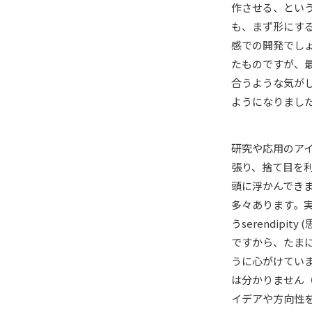
作させる、とい
も、まず形にす
感での開発でし
たものですが、
合うような気が
ようになりまし
研究や応用のア
張り、捨て目を
頭に浮かんでき
多々あります。
うserendip
ですから、たま
うに心がけてい
は分かりません
イデアや方向性