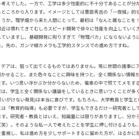
う考えでした。一方で、工学は多少性能的に不十分であることが分
るところから入ります。イメージとしては豊臣秀吉の「一夜城」的
ょうか。理学畑から来た人間にとって、最初は「なんと雑なことを
最近は慣れてきてむしろスピード開発で徐々に性能を向上していく
していますし、基礎開発に拘りすぎて「物理バカ」にならないよう
た。先の、ガンマ線カメラも工学的スタンスでの進め方ですね。
イデアは、狙って出てくるものではありません。常に世間の諸事に
利かせること、また色々なことに興味を持つと、全く関係ない情報
ます。いつ思い浮かぶか分からないため、電車の中で慌ててメモす
実は、学生と全く関係ない議論をしているときに思いつくことが多
ity (思いがけない発見)は本当に喜びです。もちろん、大学教員と学生
には「教育的指導」も必要ですが、学生もできるだけ一研究者とし
ます。研究者・教員とはいえ、知識量には限りがありますし、分か
（笑）。そのような私一人で考えたことを学生に押し付けるよりも
を重視し、私は進め方を少しサポートするに留めた方が、はるかに