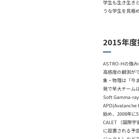
学生も生き生き
うな学生を見極
2015年
ASTRO-Hの強
高感度の観測が
象・物理は「今ま
発で早大チームは硬X
Soft Gamma
APD(Avalan
始め、2008年
CALET （国
に設置される予
ジェクト）など