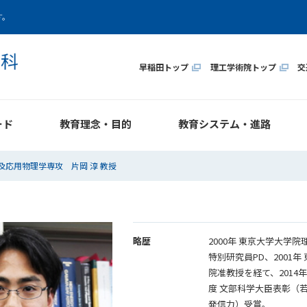
す。
早稲田トップ
理工学術院トップ
交
ード
教育理念・目的
教育システム・進路
及応用物理学専攻 片岡 淳 教授
略歴
2000年 東京大学大学
特別研究員PD、2001年
院准教授を経て、2014年から現
度 文部科学大臣表彰（若
発信力）受賞。