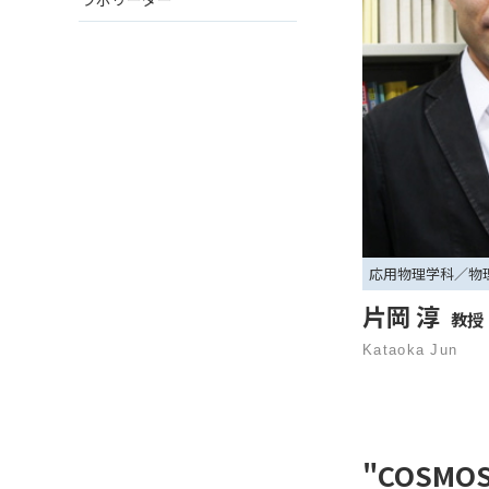
応用物理学科／
物
片岡 淳
教授
Kataoka Jun
"COSM