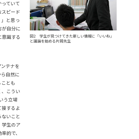
かっていて
なスピード
！」と思っ
方が自分に
図2 学生が見つけてきた新しい情報に「いいね」
に意識する
と議論を始める片岡先生
アンテナを
から自然に
ることも
く、こうい
という立場
て接するよ
らないこと
、学生のア
効率的で、