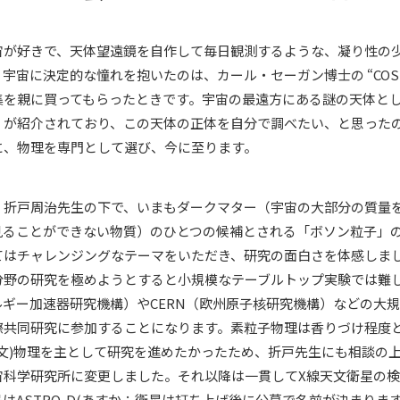
宙が好きで、天体望遠鏡を自作して毎日観測するような、凝り性の
宇宙に決定的な憧れを抱いたのは、カール・セーガン博士の “COSM
集を親に買ってもらったときです。宇宙の最遠方にある謎の天体と
」が紹介されており、この天体の正体を自分で調べたい、と思った
に、物理を専門として選び、今に至ります。
・折戸周治先生の下で、いまもダークマター（宇宙の大部分の質量
見ることができない物質）のひとつの候補とされる「ボソン粒子」
てはチャレンジングなテーマをいただき、研究の面白さを体感しま
分野の研究を極めようとすると小規模なテーブルトップ実験では難
ルギー加速器研究機構）やCERN（欧州原子核研究機構）などの大
際共同研究に参加することになります。素粒子物理は香りづけ程度
天文)物理を主として研究を進めたかったため、折戸先生にも相談の
宙科学研究所に変更しました。それ以降は一貫してX線天文衛星の
はASTRO-D(あすか；衛星は打ち上げ後に公募で名前が決まります