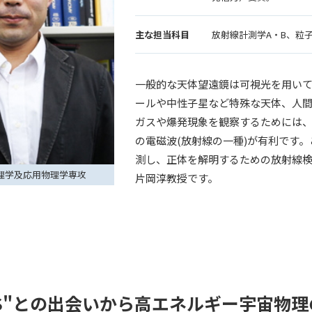
主な担当
科目
放射線計測学A・B、粒子実験
一般的な天体望遠鏡は可視光を用い
ールや中性子星など特殊な天体、人
ガスや爆発現象を観察するためには、
の電磁波(放射線の一種)が有利です
測し、正体を解明するための放射線
理学及応用物理学専攻
片岡淳教授です。
OS"との出会いから高エネルギー宇宙物