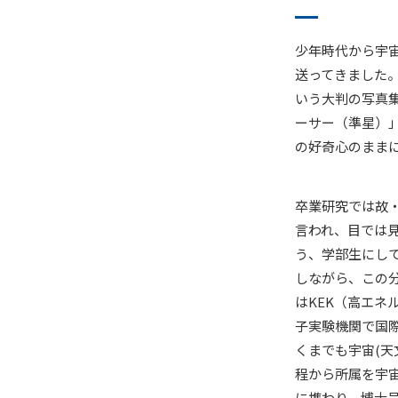
少年時代から宇
送ってきました。
いう大判の写真
ーサー（準星）
の好奇心のまま
卒業研究では故
言われ、目では
う、学部生にし
しながら、この
はKEK（高エネ
子実験機関で国
くまでも宇宙(
程から所属を宇
に携わり、博士号