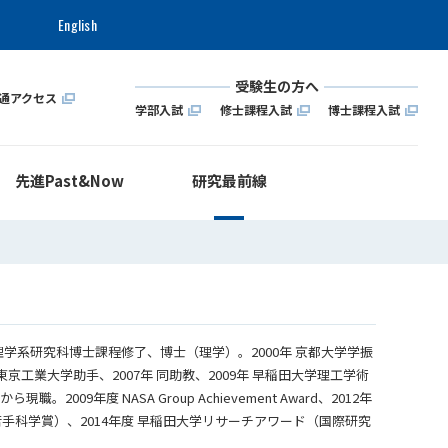
English
受験生の方へ
通アクセス
学部入試
修士課程入試
博士課程入試
先進Past&Now
研究最前線
院理学系研究科博士課程修了、博士（理学）。2000年 京都大学学振
 東京工業大学助手、2007年 同助教、2009年 早稲田大学理工学術
職。2009年度 NASA Group Achievement Award、2012年
手科学賞）、2014年度 早稲田大学リサーチアワード（国際研究