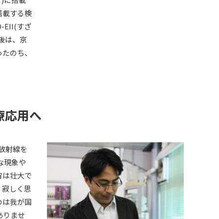
搭載する検
II(すざ
後は、京
ったのち、
療応用へ
放射線を
な現象や
宙は壮大で
、寂しく思
のは我が国
ありませ