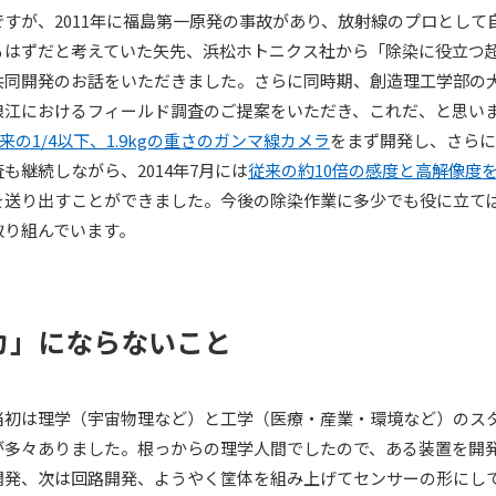
すが、2011年に福島第一原発の事故があり、放射線のプロとして
るはずだと考えていた矢先、浜松ホトニクス社から「除染に役立つ
共同開発のお話をいただきました。さらに同時期、創造理工学部の
浪江におけるフィールド調査のご提案をいただき、これだ、と思い
来の1/4以下、1.9kgの重さのガンマ線カメラ
をまず開発し、さらに
も継続しながら、2014年7月には
従来の約10倍の感度と高解像度
を送り出すことができました。今後の除染作業に多少でも役に立て
取り組んでいます。
カ」にならないこと
当初は理学（宇宙物理など）と工学（医療・産業・環境など）のス
が多々ありました。根っからの理学人間でしたので、ある装置を開
開発、次は回路開発、ようやく筐体を組み上げてセンサーの形にし