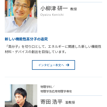
小柳津 研一
先進Past&Now
教授
Oyaizu Kenichi
研究最前線
受験生の方へ
新しい機能性高分子の追究
「高分子」を切り口として、エネルギーに関連した新しい機能性
ホーム
サイトマップ
材料・デバイスの創出を目指しています。
インタビュー本文へ
物理学科／
物理学及応用物理学専攻
寄田 浩平
准教授