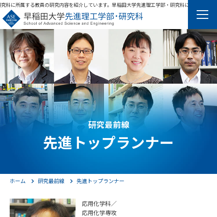
究科に所属する教員の研究内容を紹介しています。
早稲田大学先進理工学部・研究科に所属する教員
English
研究最前線
先進トップランナー
学科・専攻
先進理工のキーワード
ホーム
研究最前線
先進トップランナー
教育理念・目的
応用化学科／
教育システム・進路
応用化学専攻